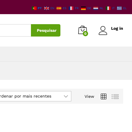
PT
EN
ES
FR
DE
NL
IT
EL
Log in
Pesquisar
0
rdenar por mais recentes
View