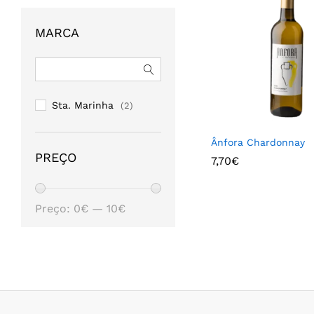
MARCA
Sta. Marinha
(2)
Ânfora Chardonnay
PREÇO
7,70
7,70
€
€
Preço
Preço
Preço:
0€
—
10€
mínimo
máximo