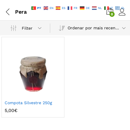
PT
EN
ES
FR
DE
NL
IT
EL
Pera
0
Ordenar por mais recentes
Filter
Compota Silvestre 250g
5,00
€