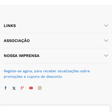
ço
ço
nimo
ximo
LINKS
ASSOCIAÇÂO
NOSSA IMPRENSA
Registe-se agora, para receber atualizações sobre
promoções e cupons de desconto