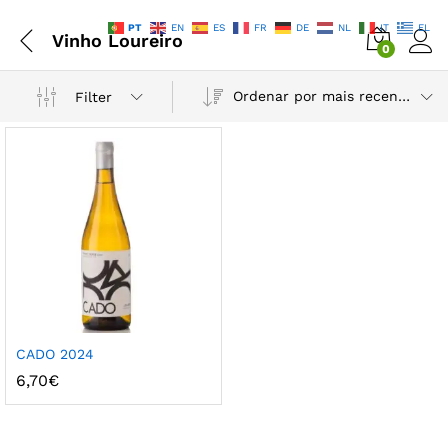
PT
EN
ES
FR
DE
NL
IT
EL
Vinho Loureiro
0
Ordenar por mais recentes
Filter
CADO 2024
6,70
€