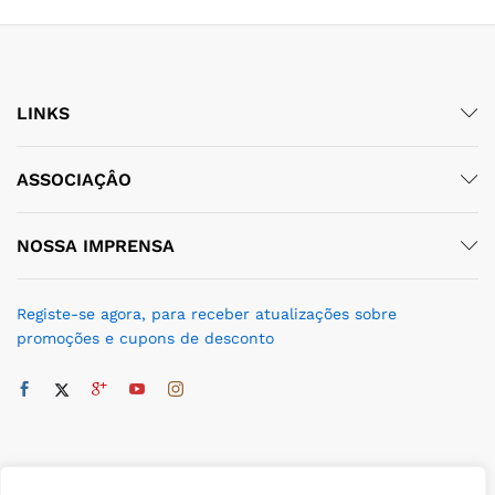
ço
ço
nimo
ximo
LINKS
ASSOCIAÇÂO
NOSSA IMPRENSA
Registe-se agora, para receber atualizações sobre
promoções e cupons de desconto