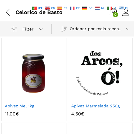
PT
EN
ES
FR
DE
NL
IT
EL
Celorico de Basto
0
Ordenar por mais recentes
Filter
Apivez Mel 1kg
Apivez Marmelada 250g
11,00
€
4,50
€