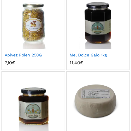
ço
ço
nimo
ximo
Apivez Pólen 250G
Mel Dolce Gaio 1kg
7,10
€
11,40
€